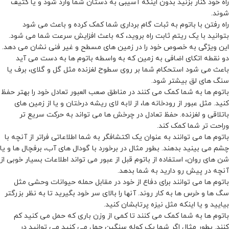
راه خود کنار بزنید بدون اینکه آسیبی به دستان شما وارد شود و یا کثیف
شوند.
راه رفتن با باتوم به ثبات گام برداری شما کمک کرده و باعث می شود
بتوانید با یک ریتم ثابت راه بروید، که باعث افزایش سرعت شما می شود.
این ویژگی به خصوص خود را در زمین های مسطح و غیر فنی نشان می دهد.
دو نقطه اتکای اضافی به زمین که به واسطه باتوم ها به دست می آید
باعث می شود استحکام شما بر روی سطوح لغزنده مثل گل و گلای، برف یا
سنگ های لق بیشتر شود.
باتوم ها به شما کمک می کنند در مناطق صعب العبور تعادل خود را بهتر حفظ
کنید. مثل عبور از رودخانه ها، از لابه لای ریشه درختان و یا از زمین های
باتلاقی و لغزنده. حفظ تعادل در چرخش ها می تواند به حرکت سریع تر
وراحت تر شما کمک کند.
باتوم ها می توانند به عنوان یک اکتشافگر به شما اطلاعاتی فراتر از آنچه با
چشم می بینید بدهند. بطور مثال در برخورد با گودال های آب، برفچال ها و یا
شن های روان، استفاده از باتوم قبل از عبور می تواند اطلاعات بسیار خوبی از
آنچه در پیش رو دارید به شما بدهد.
باتوم ها می توانند برای دفاع از خود در مقابل حمله حیوانات وحشی مثل
سگ ها و خرس ها به کار روند. آنها را بالای سر خود بگیرید تا به نظر بزرگتر
بیایید و یا اینکه مثل نیزه پرتابشان کنید.
باتوم ها به شما کمک می کنند تا کمی از وزن باری که حمل می کنید کم
کنند. بطور مثال اگر شما یک کوله سنگین حمل می کنید می توانید در