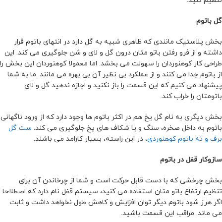
تنظیم کنید.
گل باتوم
بخش پلاستیک مانندی که ظاهری شبیه به گل دارد در انتهای باتوم قرار
داشته و از فرو رفتن باتو متان درون گل و لای و شن جلوگیری می کند. این
طراحی کار کوهنوردان را سهولت می بخشد. اما معمولا کوهنوردان این بخش را
از باتوم جدا می کنند و از عملکرد بی نظیر آن بی بهره می مانند. ما به شما
پیشنهاد می کنیم که این قسمت را باز نکنید و اجازه ندهید گل و لای
باتومتان را خراب کند.
بخش دیگری به نام گل یخ هم در اکثر باتوم ها وجود دارد که از ورود ناگهانی
باتوم به داخل صخره، سنگ و یا شکاف های یخ جلوگیری می کند.
ست گل
برف و ته باتوم کوهنوردی
، در این راسته، بسیار کارامد می باشند.
سازوکار قفل در باتوم
بخش چرخشی که با دست قابل حرکت است و شما از چرخاندن آن برای
تنظیم ارتفاع باتو متان استفاده می کنید، سیستم قفل نام دارد که اصطلاحا
اگر هرز شود باتوم دیگر توان افزایش و کاهش طول نخواهد داشت و ثابت
می ماند. مراقب این قسمت باشید.