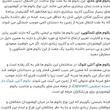
باتوم های عادی:
این باتوم ها به علت نوع ساخت آن احتمال آسیب کمتری
دارند و مدت زمان بیشتری سالم می مانند. این نوع باتوم ها در کوهنوردی
های بسیار سنگین کاربرد بیشتری دارند زیرا همانطور که گفتیم،در برنامه
های سنگین امکان خرابی شان به حداقل می رسد. البته در نظر داشته باشید
که به علت انتقال ضربه از زمین به دستتان کمی موجب خستگی می شوند.
باتوم های تلسکوپی:
این باتوم ها علاوه بر ایمنی بالایی که دارند تغییر پذیر
بوده و قابلیت تغییر ارتفاع تا اندازه ی مورد نظرتان را دارند به همین دلیل در
میان کوهنوردان محبوب اند و کاربرد زیادی دارند. اگر می خواهید صعودی
ایمن و بی دردسر داشته باشید یک جفت از این باتوم های تلسکوپی را
سفارش دهید.
باتوم های آنتی شوک:
در ساختمان این باتوم ها فنر به کار رفته است و
برخی معتقدند که همین امر سبب کاهش فشار وارد بر دستانتان خواهد شد.
نام دیگر این باتوم ها ضربه گیر است زیرا با قابلیت فنری که دارند موجب
دفع ضربه های متوالی که از زمین می آیند، می شوند.
باتوم آنتی شوک دار
دسته اسفنجی Exponent
، از جمله مدل های باکیفیت و مناسب باتوم
کوهنوردی برای ورزشکاران حرفه ای است.
البته بایستی بگوییم که این نوع باتوم ها در میان کوهنوردان مخالفان و
موافقان بسیار زیادی دارند و بنا به نظر مخالفان این طرح و ایده، این قابلیت