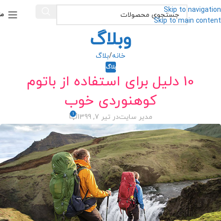
Skip to navigation
من
Skip to main content
وبلاگ
خانه
بلاگ
بلاگ
10 دلیل برای استفاده از باتوم
کوهنوردی خوب
1
مدیر سایت
در تیر 7, 1399