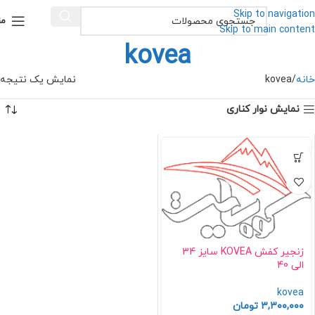
Skip to navigation
من
Skip to main content
kovea
خانه
kovea
نمایش یک نتیجه
نمایش نوار کناری
زنجیر کفش KOVEA سایز 34
الی 40
kovea
۳,۳۰۰,۰۰۰
تومان