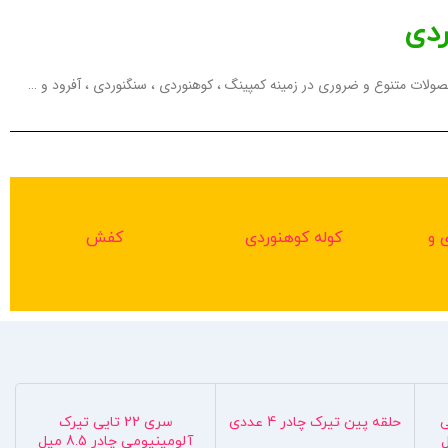
ردی
صولات متنوع و ضروری در زمینه کمپینگ ، کوهنوردی ، سنگنوردی ، آفرود و …
 و
کوله کوهنوردی
کفش
نتی
حلقه پین تیرک چادر 4 عددی
سری 22 تایی تیرک
آلومینیومی چادر 8.5 میل