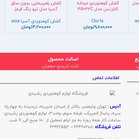
دل
کفش کوهنوردی مردانه
کفش راهپیمایی بدون ساق
کلارتس مدل 3A022C
آسیا مدل نیو رنگ قرمز
Clorts
کفش کوهنوردی آسیا asia
۹,۸۰۰,۰۰۰
تومان
۳,۲۰۰,۰۰۰
تومان
ع
اصالت محصول
.
لذت خریدی مطمئن.
اطلاعات تماس
ه
آدرس :
تهران ولیعصر، بالاتر از میدان منیریه، نرسیده به چهارراه
سپه، پاساژ المپیک، طبقه سوم، واحد۳، لوازم کوهنوردی رشیدی-
ساعات کار همه روزه به جز ایام تعطیل از : ۱۰ صبح الی ۷ شب
تلفن فروشگاه
:
۶۶۴۶۰۲۰۸ – ۶۶۹۶۲۵۵۲