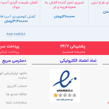
ی طرح نیلی
اسپری تمیز کننده کفش به
کفش طبیعت گردی آسیا م
همراه فرچه و ابر
نبوک
مان
۴۸۰,۰۰۰
تومان
کفش کوهنوردی آسیا asia
۳,۴۰۰,۰۰۰
تومان
مشاهده همه
پشتیبانی 24/7
پرداخت سری
همیشه هستیم.
پرداخت شتابی
نماد اعتماد الکترونیکی
دسترسی سریع
دانلود اپلیکیشن کو
سایت
حساب کاربری
علاقه مندی ها
سفارشات شما