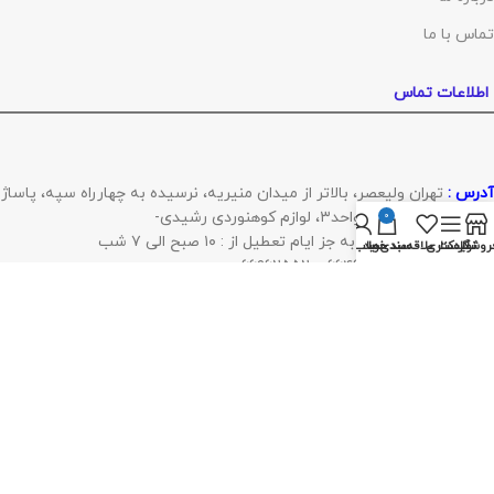
تماس با ما
اطلاعات تماس
آدرس :
تهران ولیعصر، بالاتر از میدان منیریه، نرسیده به چهارراه سپه، پاساژ
المپیک، طبقه سوم، واحد۳، لوازم کوهنوردی رشیدی-
0
ساعات کار همه روزه به جز ایام تعطیل از : ۱۰ صبح الی ۷ شب
روشگاه
نوار کناری
لیست علاقه‌مندی‌ها
سبد خرید
حساب من
تلفن فروشگاه
:
۶۶۴۶۰۲۰۸ – ۶۶۹۶۲۵۵۲
واتساپ :
۰۹۳۹۲۲۶۶۵۷۳