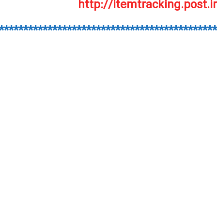
http://itemtracking.post.ir
*********************************************