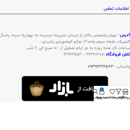
اطلاعات تماس
آدرس :
تهران ولیعصر، بالاتر از میدان منیریه، نرسیده به چهارراه سپه، پاساژ
المپیک، طبقه سوم، واحد۳، لوازم کوهنوردی رشیدی-
ساعات کار همه روزه به جز ایام تعطیل از : ۱۰ صبح الی ۷ شب
تلفن فروشگاه
:
۶۶۴۶۰۲۰۸ – ۶۶۹۶۲۵۵۲
واتساپ :
۰۹۳۹۲۲۶۶۵۷۳
0
روشگاه
فیلتر ها
لیست علاقه‌مندی‌ها
سبد خرید
حساب من
با ما همراه باشید