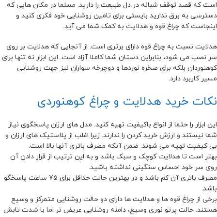
است که قصد توقف شبانه در دل طبیعت را دارید. مسلما در مکان هایی که
دسترسی به برق ندارید بایستی برای تامین روشنایی خود فکری کنید و
اینجاست که چراغ قوه و هدلایت به کمک شما می آید.
هدلایت نسبت به چراغ قوه دارای برتری است. از آنجایی که هدلایت بر روی
سر نصب می شود، بنابراین دستان شما کاملا آزاد است. این ابزار نه تنها برای
کوهنوردان بلکه برای صخره نوردها و دوچرخه سواران نیز جهت روشنایی
مسیر کاربرد دارد.
نکات خرید هدلایت و چراغ کوهنوردی
این ابزار را حتما از انواع باکیفیت تهیه کنید. مدل های ارزان پاسخگوی نیاز
شما نیستند و ارزش خرید کردن را ندارند. زیرا اغلب از پلاستیک های ارزان و
بی کیفیت تهیه می شوند. ضمن آنکه مصرف باتری آنها بالا است.
بهتر است تا هدلایت کوچک و سبک باشد و به این ترتیب از قرار دادن آن
روی سر خود احساس سنگینی نداشته باشید.
مصرف باتری آن کم باشد و در بهترین حالت حداقل برای 75 ساعت پاسخگو
باشد.
برخی از چراغ قوه ها و هدلایت ها دارای دو حالت روشنایی متمرکز و وسیع
هستند. حالت پرتو نوری وسیع، دامنه روشنایی عریض تر اما با شدت تابش