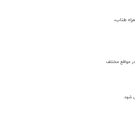
اه طناب،
تا 11 میلیمتر و طول آن بین 6تا 7 متر است. این طناب در مواقع مختلف
ی شود.