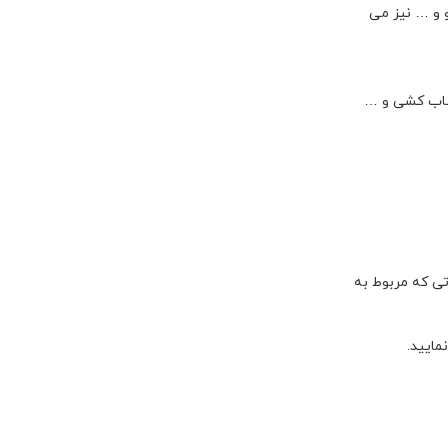
و و … نیز می
طناب کشی و …
تی که مربوط به
مایید.