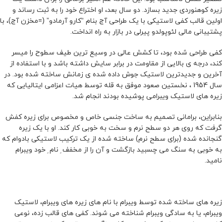
زیره کوهنوردی جدید بسازد. دو سال بعد، او اختراع خود را به ثبت رساند و
اولین قالب کفی لاستیکی با یک طراحی آج بنام “کارو آرمادو” (=مخزن آج)، با
پشتیبانی مالی لئوپولدو پیرلی در بازار به راه انداخت.
کفی طراحی شده بود، تا کشش عالی در وسیع ترین طیف سطوح را میسر
کند، درجه ی بالایی از مقاومت در برابر سایش داشته باشد و با استفاده از
آخرین و جدیدترین لاستیک جوش داده شده ی زمانش ساخته شده بود. در
سال 1954 ، نخستین صعود موفق به قله توسط هیات اعزامی ایتالیایی که
زیره های لاستیک ویبرامی پوشیده بودند انجام شد.
بنابراین، برامانی تصمیم به ساخت جنسی خاص و مخصوص برای زیره کفش
گرفت که روی هر دو سطح نرم و سخت به خوبی کار کند. او با یک زیره
گنجانده شده (برای سطح نرم) ساخته شده از یک ترکیب لاستیکی بادوام که
به خوبی به سنگ می چسبید بازگشت و آن را از مخفف ِ نام ِ خود ویبرام
نامید.
زیره های ساخته شده توسط ویبرام با نام های زیره های ویبرام، لاستیک
ویبرام، یا به سادگی ویبرام شناخته می شوند. کفی های قالب زده، نوعی