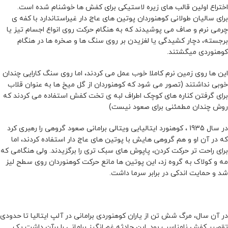
اختراع اولین قالب های زیره لاستیکی برای کفش ها خوشنام شده است.
برای سالیان طولانی کوهنوردان پوتین های عاج دار غیراستاندارد با کفه ی
چرمی نرم و صاف می پوشیدند که به هنگام حرکت روی انواع اجسام تیز یا
برجسته، دچار کشیدگی یا لغزیدن بر روی سنگ ها و صخره ها در هنگام
کوهنوردی میگشتند.
این ها روی زمین نرم کاملا خوب عمل می کردند، اما روی سنگ کارایی چندان
خوبی نداشتند (تصور می شود که کوهنوردان از گل میخ ها به عنوان قلاب
برای گرفتن کناره های کوچک اطراف لبه ی تخت کفش استفاده می کردند که
روش چندان مطمئنی برای صعود نیست)
در سال 1935 ، کوهنورد ایتالیایی ویتالی برامانی صعود گروهی را رهبری کرد
که در آن او و هم گروهی هایش با پوتین های عاج دار استفاده کردند، اما
برای راحت تر حرکت کردن، پاپوش های سبک تری را برگزیدند. ولی هنگامی که
مه و کولاک به گروه زد، این پوتین ها مانع حرکت کوهنوردان روی سطح لیز
شد و حمایت اندکی در برابر سرما داشت.
در آن سال، مرگ شش تن از یاران کوهنوردی برامانی در آلپ ایتالیا تا حدودی
تقصیر کفش نامناسب بود. این حادثه غم انگیز برامانی را برآن داشت یک