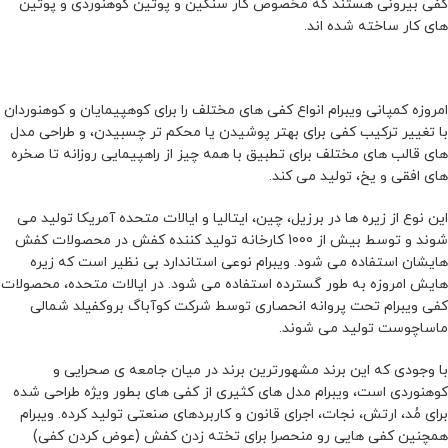
کفی بیرونی هستند که مخصوص کار سنگین و پوتین کوهنوردی و پوتین
های کار ساخته شده اند.
امروزه کمپانی ویبرام انواع کفی های مختلف را برای کوهپیمایان و کوهنوردان
با تغییر ترکیب کفی برای بهتر پوشیدن یا محکم تر چسبیدن، و طراحی مدل
های قالب های مختلف برای تطبیق با همه چیز از راهپیمایی روزانه تا صخره
های افقی و یخ، تولید می کند.
این نوع از زیره ها در برزیل، چین، ایتالیا و ایالات متحده آمریکا تولید می
شوند و توسط بیش از 1000 کارخانه تولید کننده کفش در محصولات کفش
هایشان استفاده می شود. ویبرام نوعی استاندارد بی نظیر است که زیره
هایش امروزه به طور گسترده استفاده می شود. در ایالات متحده، محصولات
کفی ویبرام تحت پروانه انحصاری توسط شرکت کوآباگ بروکفیلد شمالی
ماساچوست تولید می شوند.
با وجودی که این برند مشهورترین برند در میان جامعه ی صحرایی و
کوهنوردی است، ویبرام مدل های کثیری از کفی های بطور ویژه طراحی شده
برای مُد، ارتش، نجات، اجرای قانون و کاربردهای صنعتی تولید کرده. ویبرام
همچنین کفی هایی رو منحصرا برای تخته زدن کفش (عوض کردن کفی)