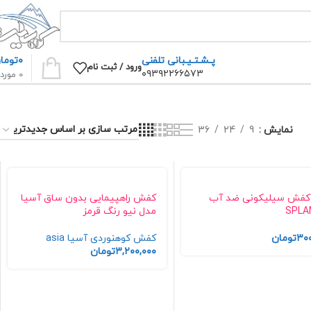
۰
توما
پـشـتـیـبانی تلفنی
ورود / ثبت نام
۰۹۳۹۲۲۶۶۵۷۳
0
مورد
نمایش
9
24
36
 کفش سیلیکونی ضد آب
کفش راهپیمایی بدون ساق آسیا
SPLA
مدل نیو رنگ قرمز
۳۰۰
تومان
کفش کوهنوردی آسیا asia
۳,۲۰۰,۰۰۰
تومان