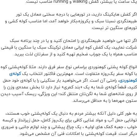
یک ساعت یا بیشتر، کفش walking و running مناسب نیست.
اگر کفش هایکینگ دارید، در تورهایی با درجه سختی معادل یک تور
طبیعتگردی نسبتا سبک و یکروزه،بکار خواهد آمد، اما مناسب کوله کشی و
تورهای سنگین تر نیست.
اگر تنها می خواهید طبیعتگردی را امتحان کنید و یا در چند برنامه سبک
شرکت نمایید، یک کفش کوه ایرانی معادل ترکینگ سبک یا سنگین با قیمتی
مناسب همراه با یک جوراب ضخیم تهیه کنید و از سفرتان لذت ببرید.
انواع کوله ‌پشتی ‌کوهنوردی براساس نوع سفر فرق دارند. مثلا کوله‌پشتی کوه
با کوله سفر یک‌روزه متفاوت است. مهم‌ترین فاکتور انتخاب یک
کوله‌ی
کوهنوردی
، راحتی آن است. اگر می‌خواهید بار سنگینی را با کوله‌ی خود حمل
کنید، قطعاً کوله‌ی شما به یک «بند کمری» نیاز دارد تا بخش عمده‌ی وزن را
از روی شانه‌های شما به لگن‌تان منتقل کند؛ این ویژگی، ریسک آسیب دیدن
ستون مهره‌ها‌ را به حداقل می‌رساند.
به طور کلی دلیل آنکه بیشتر مردم به دنبال یک کوله‌پشتی خوب هستند،
توانایی حمل آب و مواد غذایی کافی برای یک‌روز کامل، حمل زیرانداز و کیسه
خواب ، جعبه کمک های اولیه ، یک چراغ پیشانی و چند لوازم جانبی و ضروری
دیگر است. قیمت کوله‌پشتی با امکانات فنی آن مشخص می‌شود.