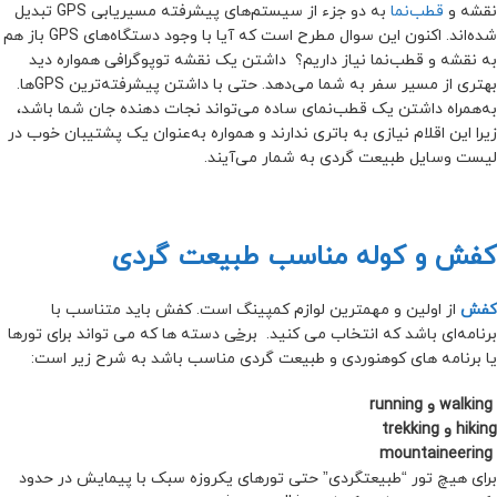
نقشه و
قطب‌نما
به دو جزء از سیستم‌های پیشرفته مسیریابی GPS تبدیل
شده‌اند. اکنون این سوال مطرح است که آیا با وجود دستگاه‌های GPS باز هم
به نقشه و قطب‌نما نیاز داریم؟ داشتن یک نقشه توپوگرافی همواره دید
بهتری از مسیر سفر به شما می‌دهد. حتی با داشتن پیشرفته‌ترین GPSها.
به‌همراه داشتن یک قطب‌نمای ساده می‌تواند نجات دهنده جان شما باشد،
زیرا این اقلام نیازی به باتری ندارند و همواره به‌عنوان یک پشتیبان خوب در
لیست وسایل طبیعت گردی به شمار می‌آیند.
کفش و کوله مناسب طبیعت گردی
کفش
از اولین و مهمترین لوازم‌ کمپینگ است. کفش باید متناسب با
برنامه‌ای باشد که انتخاب می کنید.
برخی
دسته ها که می تواند برای تورها
یا برنامه های کوهنوردی و طبیعت گردی مناسب باشد به شرح زیر است:
walking و running
hiking و trekking
mountaineering
برای هیچ تور “طبیعتگردی” حتی تورهای یکروزه سبک با پیمایش در حدود